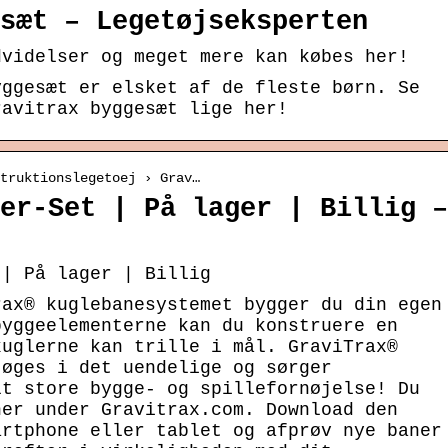
sæt – Legetøjseksperten
dvidelser og meget mere kan købes her!
yggesæt er elsket af de fleste børn. Se
ravitrax byggesæt lige her!
struktionslegetoej › Grav…
er-Set | På lager | Billig –
 | På lager | Billig
rax® kuglebanesystemet bygger du din egen
byggeelementerne kan du konstruere en
kuglerne kan trille i mål. GraviTrax®
 øges i det uendelige og sørger
lt store bygge- og spillefornøjelse! Du
ner under Gravitrax.com. Download den
artphone eller tablet og afprøv nye baner