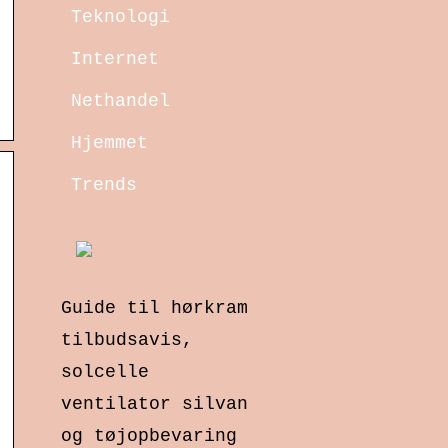
Teknologi
Internet
Nethandel
Hjemmet
Trends
Guide til hørkram
tilbudsavis,
solcelle
ventilator silvan
og tøjopbevaring