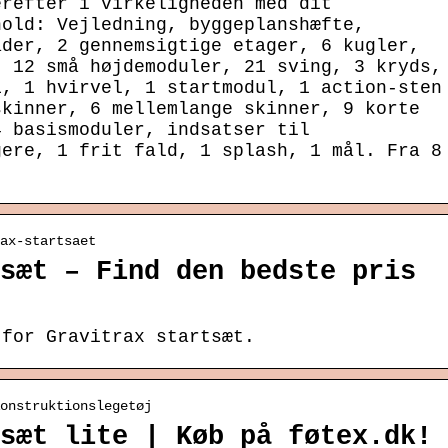
erefter i virkeligheden med dit
hold: Vejledning, byggeplanshæfte,
ader, 2 gennemsigtige etager, 6 kugler,
, 12 små højdemoduler, 21 sving, 3 kryds,
1, 1 hvirvel, 1 startmodul, 1 action-sten
skinner, 6 mellemlange skinner, 9 korte
4 basismoduler, indsatser til
gere, 1 frit fald, 1 splash, 1 mål. Fra 8
ax-startsaet
sæt – Find den bedste pris
 for Gravitrax startsæt.
onstruktionslegetøj
sæt lite | Køb på føtex.dk!