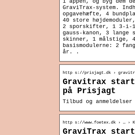
i appen, og byg dem d
GraviTrax-system. Ind
opgavehæfte, 4 bundpl
40 store højdemoduler
2 sporskifter, 1 3-i-
gauss-kanon, 3 lange 
skinner, 1 målstige, 
basismodulerne: 2 fan
år. .
http s://prisjagt.dk › gravitr
Gravitrax start
på Prisjagt
Tilbud og anmeldelser
http s://www.foetex.dk › … › K
GraviTrax start