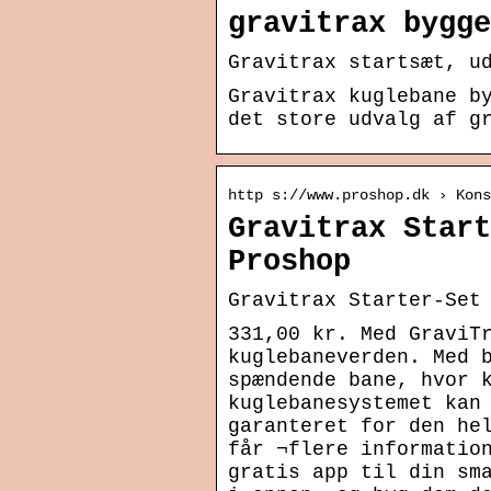
gravitrax bygge
Gravitrax startsæt, u
Gravitrax kuglebane b
det store udvalg af g
http s://www.proshop.dk › Kon
Gravitrax Start
Proshop
Gravitrax Starter-Set
331,00 kr. Med GraviT
kuglebaneverden. Med 
spændende bane, hvor 
kuglebanesystemet kan
garanteret for den he
får ¬flere informatio
gratis app til din sm