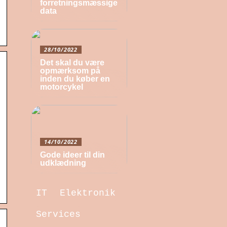
forretningsmæssige
data
28/10/2022
Det skal du være
opmærksom på
inden du køber en
motorcykel
14/10/2022
Gode ideer til din
udklædning
IT
Elektronik
Services