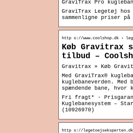
GraviTrax Pro kugleba
GraviTrax Legetøj hos
sammenligne priser på
http s://www.coolshop.dk › leg
Køb Gravitrax s
tilbud – Coolsh
Gravitrax » Køb Gravi
Med GraviTrax® kugleb
kuglebaneverden. Med 
spændende bane, hvor 
Fri fragt* · Prisgara
Kuglebanesystem – Sta
(10926970)
http s://legetoejseksperten.dk