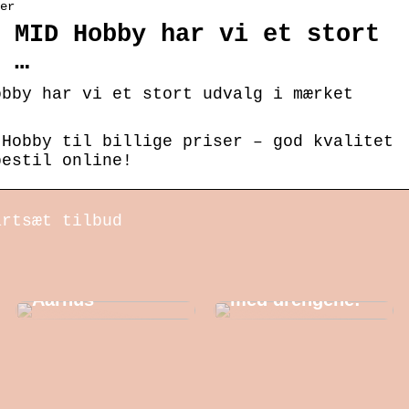
er
 MID Hobby har vi et stort
 …
obby har vi et stort udvalg i mærket
 Hobby til billige priser – god kvalitet
bestil online!
artsæt tilbud
Barbershop og
Det skal du have
balayage i
med på festival
Aarhus
med drengene!