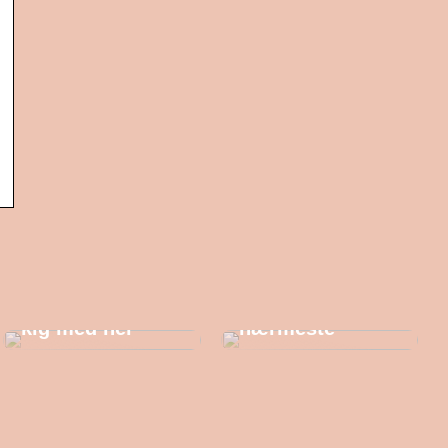
Trænger du til et
par nye
sneakers her til
Gaveidéer til én
efteråret? – Så
af dine
kig med her
nærmeste