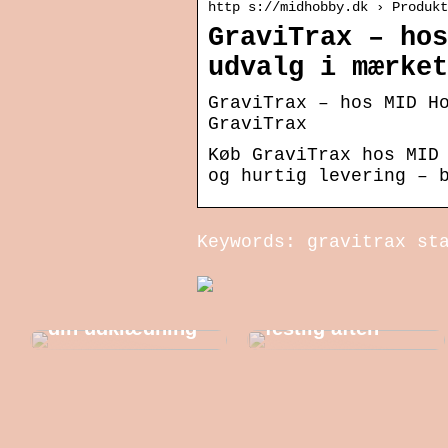
http s://midhobby.dk › Produkt
GraviTrax – hos
udvalg i mærket
GraviTrax – hos MID H
GraviTrax
Køb GraviTrax hos MID
og hurtig levering – 
Keywords: gravitrax st
Sådan
forbereder du
Gode ideer til
dig bedst til en
din udklædning
festlig aften