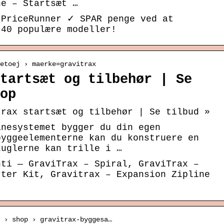
ne – Startsæt …
 PriceRunner ✓ SPAR penge ved at
 40 populære modeller!
etoej › maerke=gravitrax
tartsæt og tilbehør | Se
op
trax startsæt og tilbehør | Se tilbud »
anesystemet bygger du din egen
byggeelementerne kan du konstruere en
kuglerne kan trille i …
nti — GraviTrax – Spiral, GraviTrax –
rter Kit, Gravitrax – Expansion Zipline
 › shop › gravitrax-byggesa…