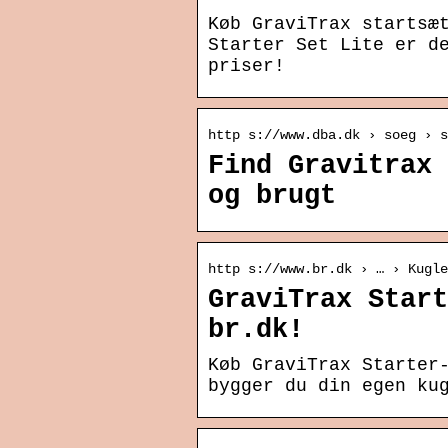
Køb GraviTrax startsæ
Starter Set Lite er d
priser!
http s://www.dba.dk › soeg › s
Find Gravitrax 
og brugt
http s://www.br.dk › … › Kugle
GraviTrax Start
br.dk!
Køb GraviTrax Starter
bygger du din egen ku