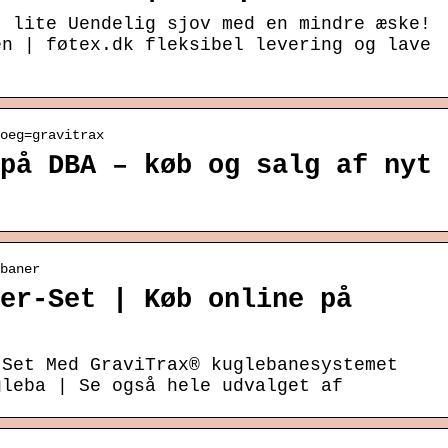
t lite Uendelig sjov med en mindre æske!
en | føtex.dk fleksibel levering og lave
oeg=gravitrax
på DBA – køb og salg af nyt
baner
er-Set | Køb online på
-Set Med GraviTrax® kuglebanesystemet
gleba | Se også hele udvalget af