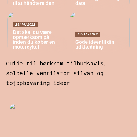
til at håndtere den
data
28/10/2022
Det skal du være
14/10/2022
opmærksom på
inden du køber en
Gode ideer til din
motorcykel
udklædning
Guide til hørkram tilbudsavis,
solcelle ventilator silvan og
tøjopbevaring ideer