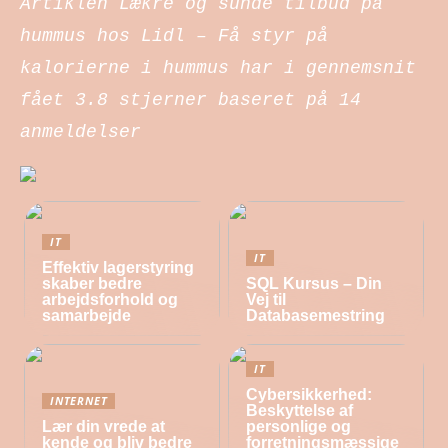
Artiklen Lækre og sunde tilbud på
hummus hos Lidl – Få styr på
kalorierne i hummus har i gennemsnit
fået
3.8
stjerner baseret på
14
anmeldelser
IT
IT
Effektiv lagerstyring
skaber bedre
SQL Kursus – Din
arbejdsforhold og
Vej til
samarbejde
Databasemestring
IT
Cybersikkerhed:
INTERNET
Beskyttelse af
Lær din vrede at
personlige og
kende og bliv bedre
forretningsmæssige