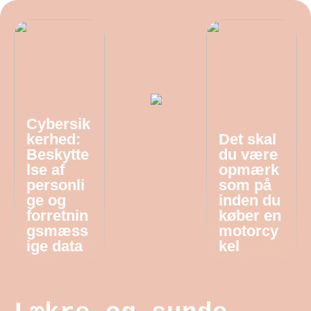
Cybersik
kerhed:
Det skal
Beskytte
du være
lse af
opmærk
personli
som på
ge og
inden du
forretnin
køber en
gsmæss
motorcy
ige data
kel