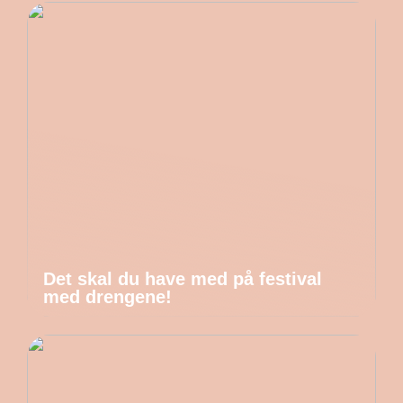
Det skal du have med på festival
med drengene!