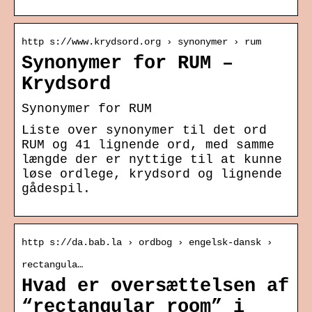
http s://www.krydsord.org › synonymer › rum
Synonymer for RUM –
Krydsord
Synonymer for RUM
Liste over synonymer til det ord
RUM og 41 lignende ord, med samme
længde der er nyttige til at kunne
løse ordlege, krydsord og lignende
gådespil.
http s://da.bab.la › ordbog › engelsk-dansk ›
rectangula…
Hvad er oversættelsen af
“rectangular room” i