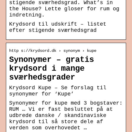
stigende sværhedsgrad. What’s in
the House? Lette gloser for rum og
indretning.
Krydsord til udskrift – listet
efter stigende sværhedsgrad
http s://krydsord.dk › synonym › kupe
Synonymer – gratis
krydsord i mange
sværhedsgrader
Krydsord Kupe – Se forslag til
synonymer for ‘Kupe’
Synonymer for kupe med 3 bogstaver:
RUM … Vi er fast besluttet på at
udbrede danske / skandinaviske
krydsord til så store dele af
verden som overhovedet …