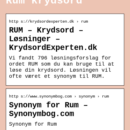
Rum krydsord
http s://krydsordexperten.dk › rum
RUM – Krydsord –
Løsninger –
KrydsordExperten.dk
Vi fandt 796 løsningsforslag for
ordet RUM som du kan bruge til at
løse din krydsord. Løsningen vil
ofte været et synonym til RUM.
http s://www.synonymbog.com › synonym › rum
Synonym for Rum –
Synonymbog.com
Synonym for Rum