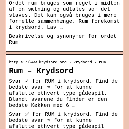
Ordet rum bruges som regel i midten
af ​​en sætning og udtales som det
staves. Det kan også bruges i mere
formelle sammenhænge. Rum forekomst
i krydsord. Lav …
Beskrivelse og synonymer for ordet
Rum
http s://www.krydsord.org › krydsord › rum
Rum – Krydsord
Svar ✓ for RUM i krydsord. Find de
bedste svar ⭐ for at kunne
afslutte ethvert type gådespil.
Blandt svarene du finder er den
bedste Køkken med 6 …
Svar ✅ for RUM i krydsord. Find de
bedste svar ⭐ for at kunne
afslutte ethvert type gådespil