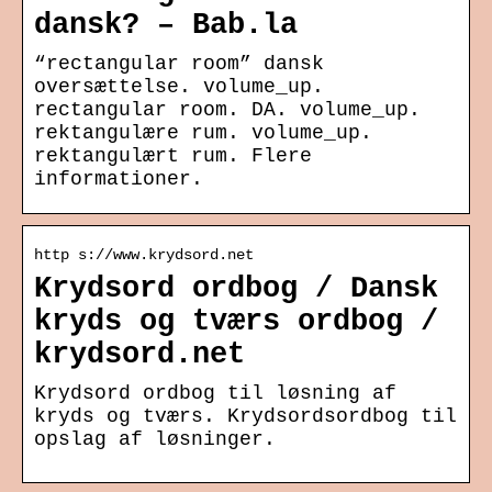
dansk? – Bab.la
“rectangular room” dansk
oversættelse. volume_up.
rectangular room. DA. volume_up.
rektangulære rum. volume_up.
rektangulært rum. Flere
informationer.
http s://www.krydsord.net
Krydsord ordbog / Dansk
kryds og tværs ordbog /
krydsord.net
Krydsord ordbog til løsning af
kryds og tværs. Krydsordsordbog til
opslag af løsninger.