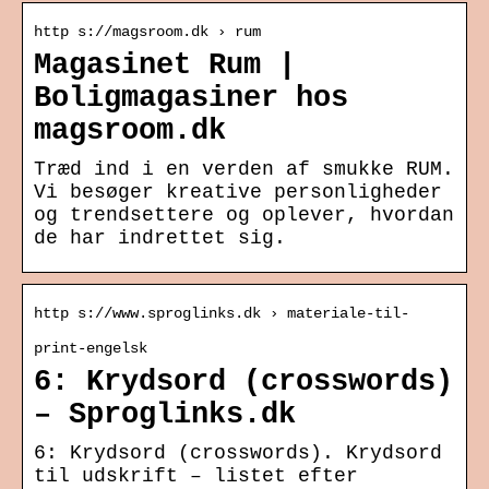
http s://magsroom.dk › rum
Magasinet Rum |
Boligmagasiner hos
magsroom.dk
Træd ind i en verden af smukke RUM.
Vi besøger kreative personligheder
og trendsettere og oplever, hvordan
de har indrettet sig.
http s://www.sproglinks.dk › materiale-til-
print-engelsk
6: Krydsord (crosswords)
– Sproglinks.dk
6: Krydsord (crosswords). Krydsord
til udskrift – listet efter